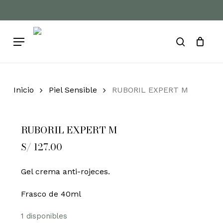
Skip
to
Cart
Close
Cart
main
Menu
content
search
Inicio
Piel Sensible
RUBORIL EXPERT M
RUBORIL EXPERT M
S/
127.00
Gel crema anti-rojeces.
Frasco de 40ml
1 disponibles