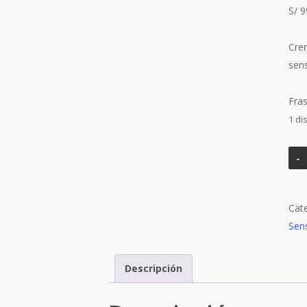
S/
9
Cre
sens
Fra
1 di
Cat
Sens
Descripción