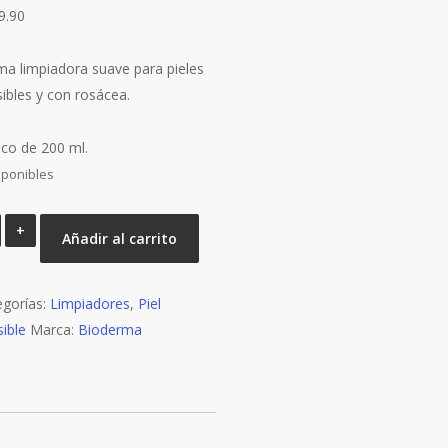
9.90
ma limpiadora suave para pieles
ibles y con rosácea.
sco de 200 ml.
sponibles
SENSIBIO
Añadir al carrito
GEL
MOUSSANT
egorías:
200ML
Limpiadores
,
Piel
ible
cantidad
Marca:
Bioderma