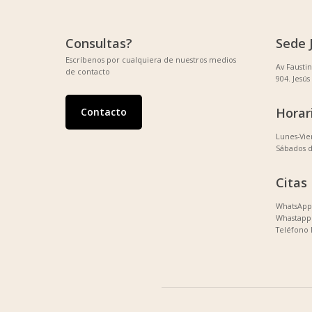
Consultas?
Sede 
Escríbenos por cualquiera de nuestros medios
Av Fausti
de contacto
904. Jesús
Horar
Contacto
Lunes-Vi
Sábados 
Citas
WhatsApp 
Whastapp 
Teléfono 