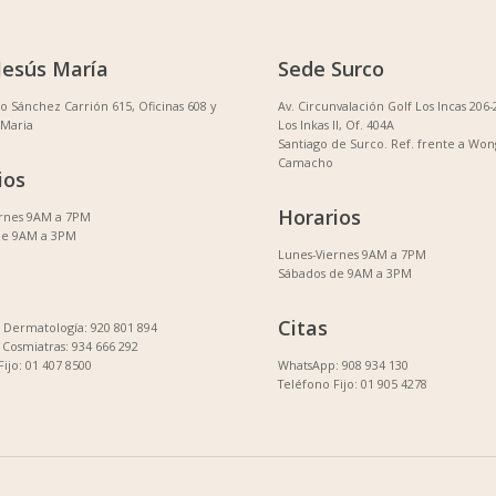
Jesús María
Sede Surco
no Sánchez Carrión 615, Oficinas 608 y
Av. Circunvalación Golf Los Incas 206-
 Maria
Los Inkas II, Of. 404A
Santiago de Surco. Ref. frente a Won
Camacho
ios
Horarios
ernes 9AM a 7PM
de 9AM a 3PM
Lunes-Viernes 9AM a 7PM
Sábados de 9AM a 3PM
Citas
Dermatología: 920 801 894
Cosmiatras: 934 666 292
Fijo: 01 407 8500
WhatsApp: 908 934 130
Teléfono Fijo: 01 905 4278