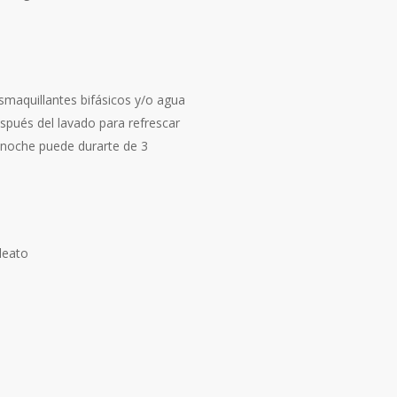
smaquillantes bifásicos y/o agua
espués del lavado para refrescar
y noche puede durarte de 3
leato