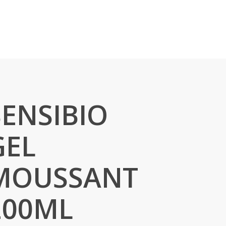
SENSIBIO
GEL
MOUSSANT
200ML