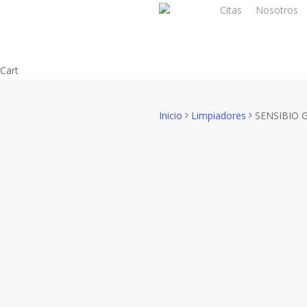
Skip
Citas
Nosotros
to
main
content
Close
Cart
Cart
Inicio
Limpiadores
SENSIBIO 