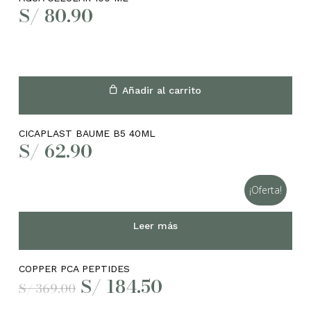
S/
80.90
Añadir al carrito
CICAPLAST BAUME B5 40ML
S/
62.90
¡Oferta!
Leer más
COPPER PCA PEPTIDES
El
El
S/
184.50
S/
369.00
precio
precio
original
actual