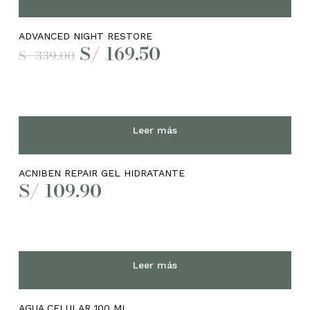
ADVANCED NIGHT RESTORE
El
El
S/
169.50
S/
339.00
precio
precio
original
actual
era:
es:
S/ 339.00.
S/ 169.50.
Leer más
ACNIBEN REPAIR GEL HIDRATANTE
S/
109.90
Leer más
AGUA CELULAR 100 ML