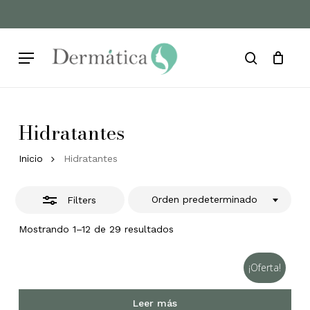
Skip
to
Cart
Close
Close
Cart
main
Filters
Menu
content
search
Hidratantes
Inicio
Hidratantes
Orden predeterminado
Filters
Mostrando 1–12 de 29 resultados
¡Oferta!
Leer más