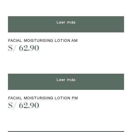
era:
es:
S/ 369.00.
S/ 184.50.
Leer más
FACIAL MOISTURISING LOTION AM
S/
62.90
Leer más
FACIAL MOISTURISING LOTION PM
S/
62.90