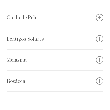
Caída de Pelo
Léntigos Solares
Melasma
Rosácea
Es un trastorno de la piel que ocurre cuando los
folículos pilosos se tapan con grasa y células
cutáneas muertas.