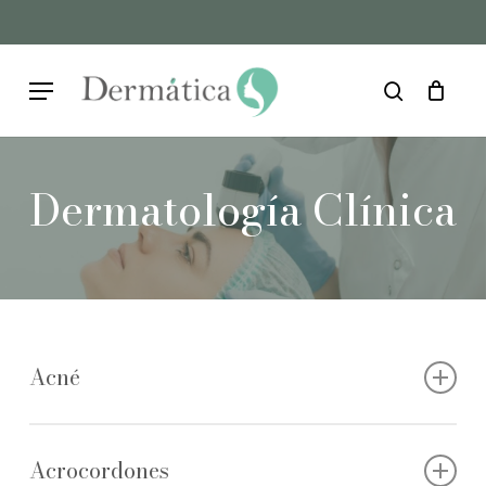
Skip
to
Cart
Close
Cart
main
Menu
content
search
Dermatología Clínica
Acné
Acrocordones