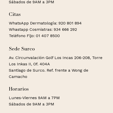
No hay productos en el
de la epidermis o la dermis.
Sábados de 9AM a 3PM
Separa una cita
Se requiere de una consulta dermatológica
Se pueden realizar tratamientos láser y peelings
Factores como exposición solar, calor, estrés,
carrito.
personalizada para establecer un adecuado
Citas
para mejorar la calidad de piel.
entre otros podrían exacerbarlo.
tratamiento. Puede mejorar su aspecto con el uso
WhatsApp Dermatología: 920 801 894
de antioxidantes, despigmentantes, protector solar
Separa una cita
Se requiere de una consulta dermatológica
Go to shop
Whastapp Cosmiatras: 934 666 292
y tratamientos como láser Q Swtiched, peelings y
personalizada para establecer un adecuado
Teléfono Fijo: 01 407 8500
mesoterapia despigmentante.
tratamiento. Puede mejorar su aspecto con el uso
de antioxidantes, despigmentantes, protector solar
Sede Surco
Separa una cita
y tratamientos como láser Q Swtiched, peelings y
Av. Circunvalación Golf Los Incas 206-208, Torre
mesoterapia despigmentante.
Los Inkas II, Of. 404A
Separa una cita
Santiago de Surco. Ref. frente a Wong de
Camacho
Horarios
Lunes-Viernes 9AM a 7PM
Sábados de 9AM a 3PM