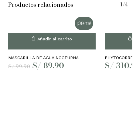
Productos relacionados
1/4
¡Oferta!
Añadir al carrito
A
MASCARILLA DE AGUA NOCTURNA
PHYTOCORREC
El
El
S/
89.90
S/
310.
S/
99.90
precio
precio
original
actual
era:
es:
S/ 99.90.
S/ 89.90.