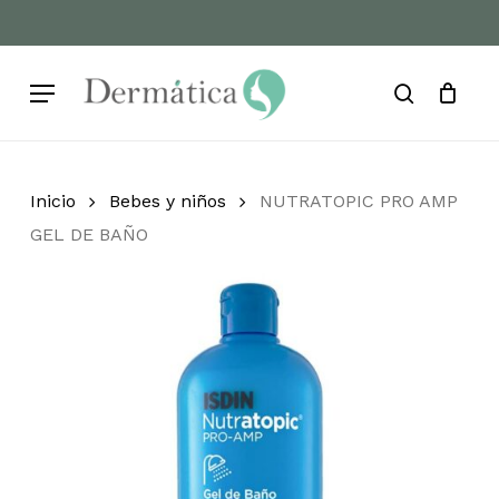
Skip
to
Cart
Close
Cart
main
Menu
content
search
Inicio
Bebes y niños
NUTRATOPIC PRO AMP
GEL DE BAÑO