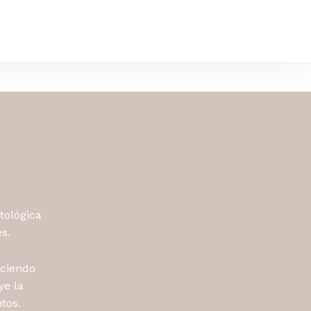
Close
Cart
tológica
s.
aciendo
ye la
tos.