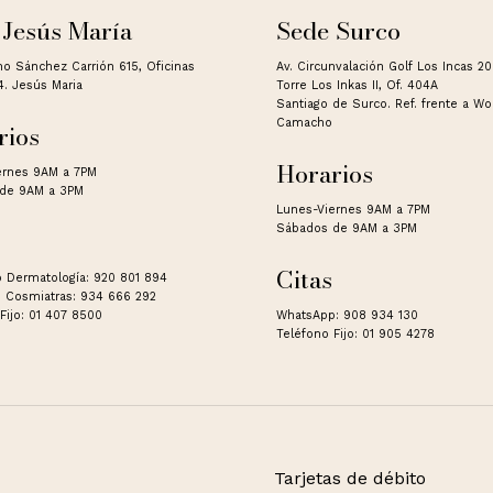
 Jesús María
Sede Surco
no Sánchez Carrión 615, Oficinas
Av. Circunvalación Golf Los Incas 2
4. Jesús Maria
Torre Los Inkas II, Of. 404A
Santiago de Surco. Ref. frente a W
Camacho
rios
Horarios
ernes 9AM a 7PM
de 9AM a 3PM
Lunes-Viernes 9AM a 7PM
Sábados de 9AM a 3PM
Citas
 Dermatología: 920 801 894
 Cosmiatras: 934 666 292
Fijo: 01 407 8500
WhatsApp: 908 934 130
Teléfono Fijo: 01 905 4278
Tarjetas de débito