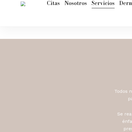
Citas
Nosotros
Servicios
Der
Skip
to
main
content
Todos n
p
Se rea
énfa
pre