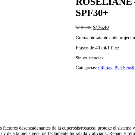
ROSÉLIANE 
SPF30+
El
El
S/
84.90
S/
76.40
precio
precio
Crema hidratante antienrojecimi
original
actual
era:
es:
Frasco de 40 ml/1 fl oz.
S/ 84.90.
S/ 76.40.
Sin existencias
Categorías:
Ofertas
,
Piel Sensi
s factores desencadenantes de la cuperosis/rosácea, protege el sistema va
 y deja la piel suave, perfectamente hidratada y aliviada. Repara y ref