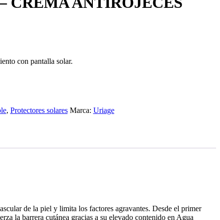
– CREMA ANTIROJECES
ento con pantalla solar.
ble
,
Protectores solares
Marca:
Uriage
scular de la piel y limita los factores agravantes. Desde el primer
uerza la barrera cutánea gracias a su elevado contenido en Agua