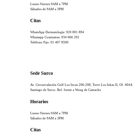
Lunes-Viernes 9AM a 7PM
Sábados de 9AM a 3PM
Citas
WhatsApp Dermatología: 920 801 894
Whastapp Cosmiatras: 934 666 292
Teléfono Fijo: 01 407 8500
Sede Surco
Av. Circunvalación Golf Los Incas 206-208, Torre Los Inkas II, Of. 404A
Santiago de Surco. Ref. frente a Wong de Camacho
Horarios
Lunes-Viernes 9AM a 7PM
Sábados de 9AM a 3PM
Citas