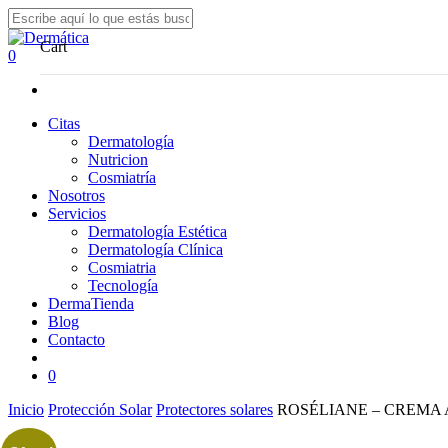
Skip
to
Close
Cart
main
Search
search
0
content
Menu
Citas
Dermatología
Nutricion
Cosmiatría
Nosotros
Servicios
Dermatología Estética
Dermatología Clínica
Cosmiatria
Tecnología
DermaTienda
Blog
Contacto
search
0
Inicio
Protección Solar
Protectores solares
ROSÉLIANE – CREMA 