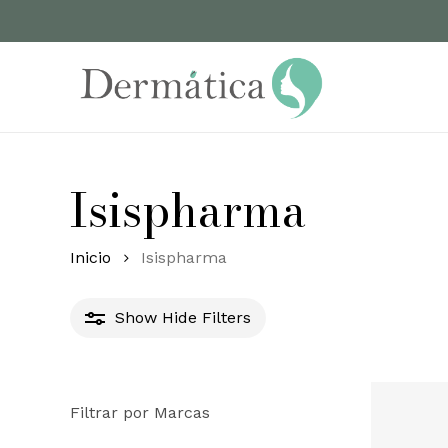
Skip
to
main
content
Isispharma
Inicio
Isispharma
Show
Hide
Filters
Filtrar por Marcas