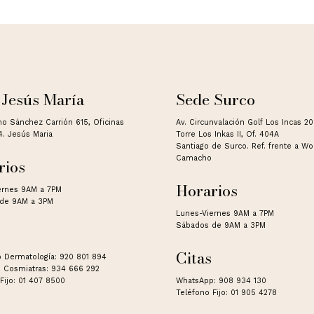
 Jesús María
Sede Surco
no Sánchez Carrión 615, Oficinas
Av. Circunvalación Golf Los Incas 2
4. Jesús Maria
Torre Los Inkas II, Of. 404A
Santiago de Surco. Ref. frente a W
Camacho
rios
Horarios
ernes 9AM a 7PM
de 9AM a 3PM
Lunes-Viernes 9AM a 7PM
Sábados de 9AM a 3PM
Citas
 Dermatología: 920 801 894
 Cosmiatras: 934 666 292
Fijo: 01 407 8500
WhatsApp: 908 934 130
Teléfono Fijo: 01 905 4278