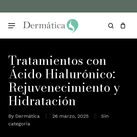
Skip
to
Cart
Close
Cart
main
Menu
content
search
Tratamientos con
Ácido Hialurónico:
Rejuvenecimiento y
Hidratación
By
Dermática
26 marzo, 2025
Sin
categoría