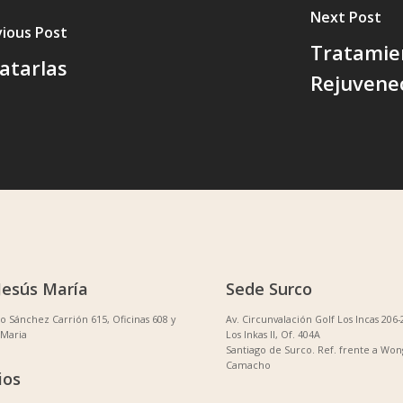
Next Post
vious Post
Tratamien
atarlas
Rejuvene
Jesús María
Sede Surco
no Sánchez Carrión 615, Oficinas 608 y
Av. Circunvalación Golf Los Incas 206-
 Maria
Los Inkas II, Of. 404A
Santiago de Surco. Ref. frente a Won
Camacho
ios