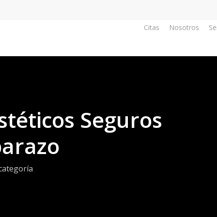
Citas
Nosotros
Se
stéticos Seguros
barazo
 categoría