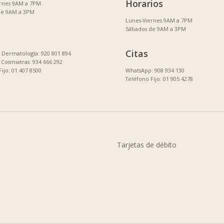
Horarios
ernes 9AM a 7PM
de 9AM a 3PM
Lunes-Viernes 9AM a 7PM
Sábados de 9AM a 3PM
Citas
Dermatología: 920 801 894
Cosmiatras: 934 666 292
Fijo: 01 407 8500
WhatsApp: 908 934 130
Teléfono Fijo: 01 905 4278
Tarjetas de débito