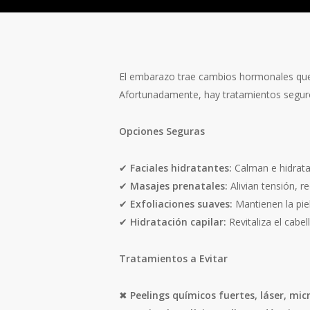
El embarazo trae cambios hormonales que 
Afortunadamente, hay tratamientos seguros
Opciones Seguras
✔
Faciales hidratantes:
Calman e hidratan
✔
Masajes prenatales:
Alivian tensión, r
✔
Exfoliaciones suaves:
Mantienen la piel
✔
Hidratación capilar:
Revitaliza el cabel
Tratamientos a Evitar
✖
Peelings químicos fuertes, láser, m