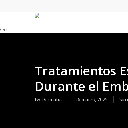
Skip
to
main
content
Close
Cart
Cart
Tratamientos E
Durante el Em
By
Dermática
26 marzo, 2025
Sin