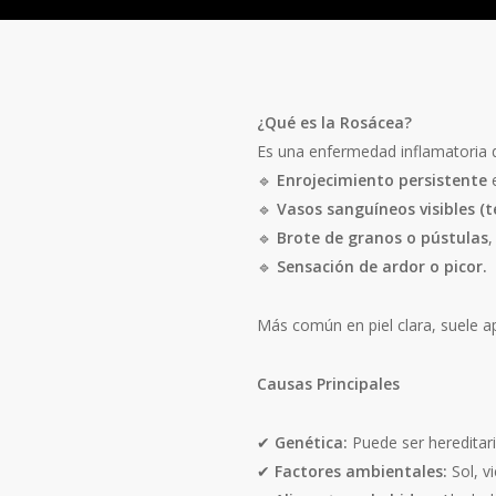
¿Qué es la Rosácea?
Es una enfermedad inflamatoria de
🔹
Enrojecimiento persistente
e
🔹
Vasos sanguíneos visibles (t
🔹
Brote de granos o pústulas
,
🔹
Sensación de ardor o picor.
Más común en piel clara, suele a
Causas Principales
✔
Genética:
Puede ser hereditari
✔
Factores ambientales:
Sol, v