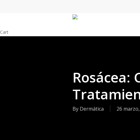
Skip
to
main
content
Close
Cart
Cart
Rosácea: 
Tratamien
By
Dermática
26 marzo,