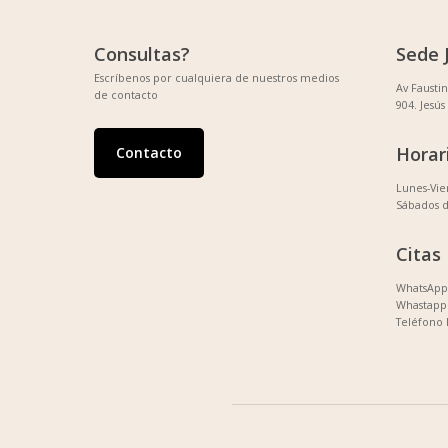
Consultas?
Sede 
Escríbenos por cualquiera de nuestros medios
Av Fausti
de contacto
904. Jesús
Horar
Contacto
Lunes-Vi
Sábados 
Citas
WhatsApp 
Whastapp 
Teléfono 