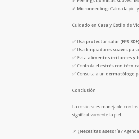
✔
Peelings químicos suaves:
Mej
✔
Microneedling:
Calma la piel 
Cuidado en Casa y Estilo de Vi
✅ Usa
protector solar (FPS 30+)
✅ Usa
limpiadores suaves para 
✅ Evita
alimentos irritantes y 
✅ Controla el
estrés con técnica
✅ Consulta a un
dermatólogo
pa
Conclusión
La rosácea es manejable con los 
significativamente la piel.
📌
¿Necesitas asesoría?
Agenda 