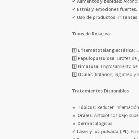
✔
Alimentos y bebidas:
Alcohol,
✔
Estrés y emociones fuertes.
✔
Uso de productos irritantes e
Tipos de Rosácea
1️⃣
Eritematotelangiectásica:
En
2️⃣
Papulopustulosa:
Brotes de g
3️⃣
Fimatosa:
Engrosamiento de la
4️⃣
Ocular:
Irritación, lagrimeo y
Tratamientos Disponibles
🔸
Tópicos:
Reducen inflamación,
🔸
Orales:
Antibióticos bajo supe
🔸
Dermatológicos:
✔
Láser y luz pulsada (IPL):
Elim