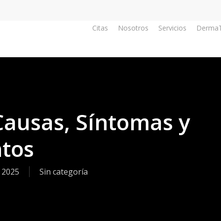
Citas
Nosotros
Servicios
DermaT
Causas, Síntomas y
tos
 2025
Sin categoría