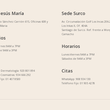
Jesús María
Sede Surco
no Sánchez Carrión 615, Oficinas 608 y
Av. Circunvalación Golf Los Incas 206-
 Maria
Los Inkas II, Of. 404A
Santiago de Surco. Ref. frente a Won
Camacho
ios
Horarios
ernes 9AM a 7PM
de 9AM a 3PM
Lunes-Viernes 9AM a 7PM
Sábados de 9AM a 3PM
Citas
Dermatología: 920 801 894
Cosmiatras: 934 666 292
Fijo: 01 407 8500
WhatsApp: 908 934 130
Teléfono Fijo: 01 905 4278