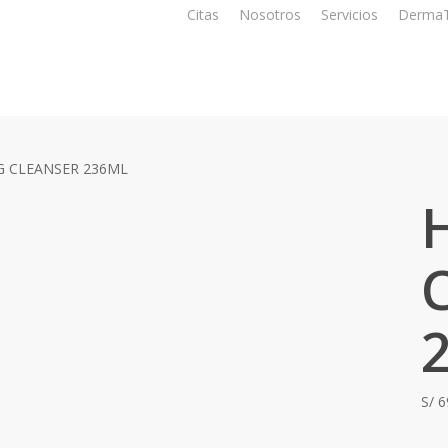
Citas
Nosotros
Servicios
DermaT
G CLEANSER 236ML
S/
6