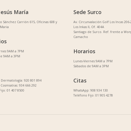
Jesús María
Sede Surco
no Sánchez Carrión 615, Oficinas 608 y
Av. Circunvalación Golf Los Incas 206-
 Maria
Los Inkas II, Of. 404A
Santiago de Surco. Ref. frente a Won
Camacho
ios
Horarios
ernes 9AM a 7PM
de 9AM a 3PM
Lunes-Viernes 9AM a 7PM
Sábados de 9AM a 3PM
Citas
Dermatología: 920 801 894
Cosmiatras: 934 666 292
Fijo: 01 407 8500
WhatsApp: 908 934 130
Teléfono Fijo: 01 905 4278