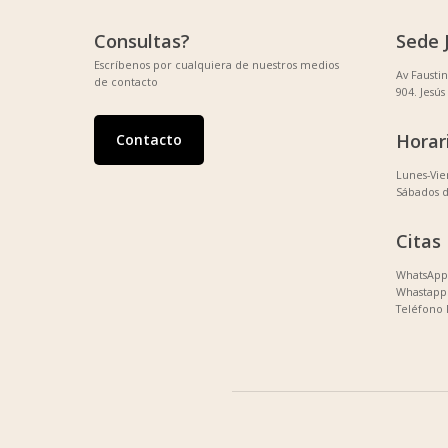
Consultas?
Sede 
Escríbenos por cualquiera de nuestros medios
Av Fausti
de contacto
904. Jesús
Horar
Contacto
Lunes-Vi
Sábados 
Citas
WhatsApp 
Whastapp 
Teléfono 