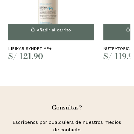
Añadir al carrito
A
LIPIKAR SYNDET AP+
NUTRATOPIC P
S/
121.90
S/
119.9
Consultas?
No hay productos en el
carrito.
Escríbenos por cualquiera de nuestros medios
de contacto