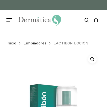
Skip
to
Cart
Close
Cart
main
Menu
content
search
Inicio
Limpiadores
LACTIBON LOCIÓN