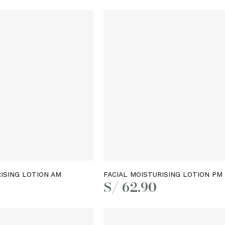
Leer más
Leer más
RISING LOTION AM
FACIAL MOISTURISING LOTION PM
S/
62.90