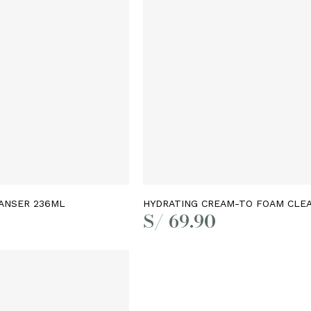
Leer más
Añadir al carrito
ANSER 236ML
HYDRATING CREAM-TO FOAM CLE
S/
69.90