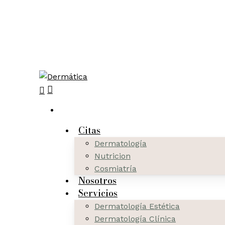
Skip
to
main
content
search
Menu
Citas
Dermatología
Nutricion
Cosmiatría
Nosotros
Servicios
Dermatología Estética
Dermatología Clínica