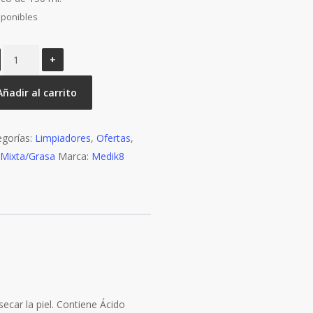
sponibles
CLARIFYING
FOAM
cantidad
Añadir al carrito
egorías:
Limpiadores
,
Ofertas
,
 Mixta/Grasa
Marca:
Medik8
ecar la piel. Contiene Ácido