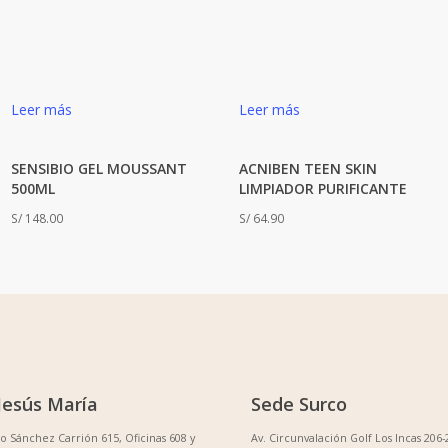
Leer más
Leer más
SENSIBIO GEL MOUSSANT
ACNIBEN TEEN SKIN
500ML
LIMPIADOR PURIFICANTE
S/
148.00
S/
64.90
Jesús María
Sede Surco
no Sánchez Carrión 615, Oficinas 608 y
Av. Circunvalación Golf Los Incas 206-