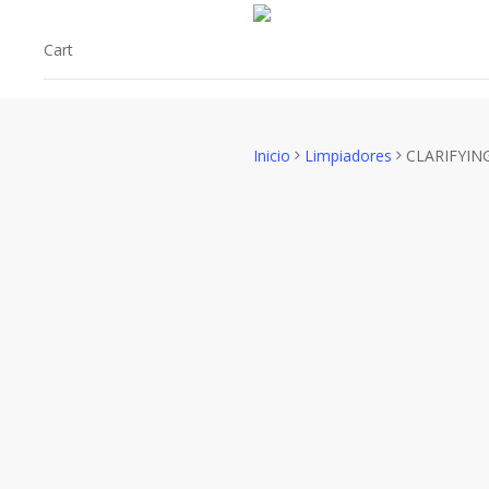
Skip
to
Cart
main
content
Inicio
Limpiadores
CLARIFYIN