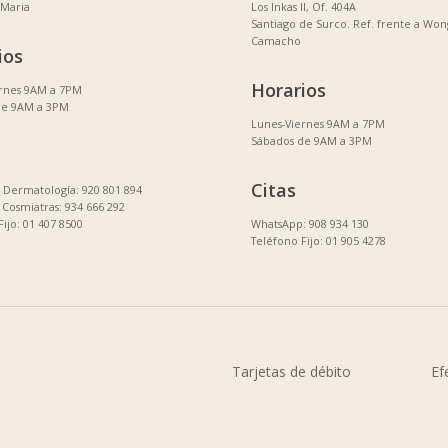
 Maria
Los Inkas II, Of. 404A
Santiago de Surco. Ref. frente a Won
Camacho
ios
Horarios
ernes 9AM a 7PM
de 9AM a 3PM
Lunes-Viernes 9AM a 7PM
Sábados de 9AM a 3PM
Citas
Dermatología: 920 801 894
Cosmiatras: 934 666 292
Fijo: 01 407 8500
WhatsApp: 908 934 130
Teléfono Fijo: 01 905 4278
Tarjetas de débito
Ef