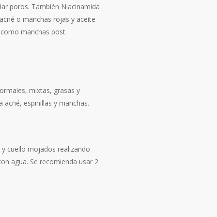
mpiar poros. También Niacinamida
 acné o manchas rojas y aceite
s como manchas post
normales, mixtas, grasas y
 a acné, espinillas y manchas.
o y cuello mojados realizando
 con agua. Se recomienda usar 2