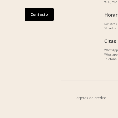
904. Jesús
Horar
Contacto
Lunes-Vi
Sábados 
Citas
WhatsApp 
Whastapp 
Teléfono 
Tarjetas de crédito