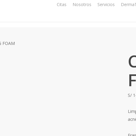
Citas
Nosotros
Servicios
DermaT
G FOAM
S/
1
Lim
acn
Fra