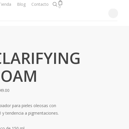
search
ienda
Blog
Contacto
0
Close
Cart
CLARIFYING
FOAM
49.00
piador para pieles oleosas con
é y tendencia a pigmentaciones.
sco de 150 ml.