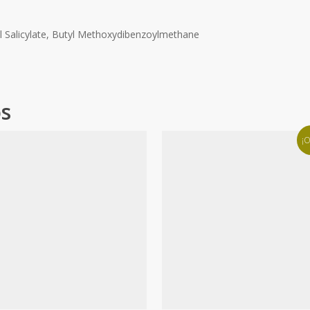
yl Salicylate, Butyl Methoxydibenzoylmethane
os
¡O