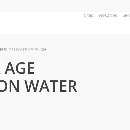
Citas
Nosotros
Ser
 FUSION WATER SPF 50+
 AGE
ION WATER