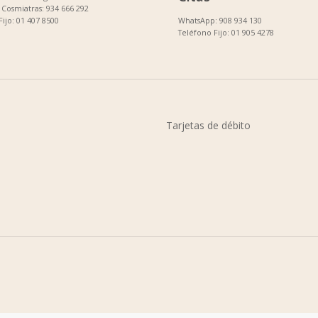
Cosmiatras: 934 666 292
Fijo: 01 407 8500
WhatsApp: 908 934 130
Teléfono Fijo: 01 905 4278
Tarjetas de débito