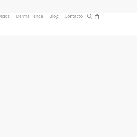
0
search
vicios
DermaTienda
Blog
Contacto