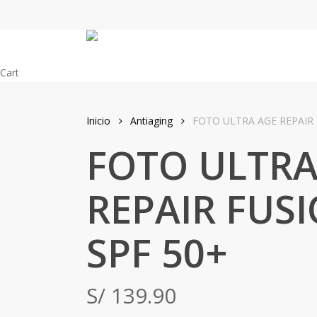
Skip
to
main
content
Close
Cart
Cart
Inicio
Antiaging
FOTO ULTRA AGE REPAIR
FOTO ULTRA
REPAIR FUS
SPF 50+
S/
139.90