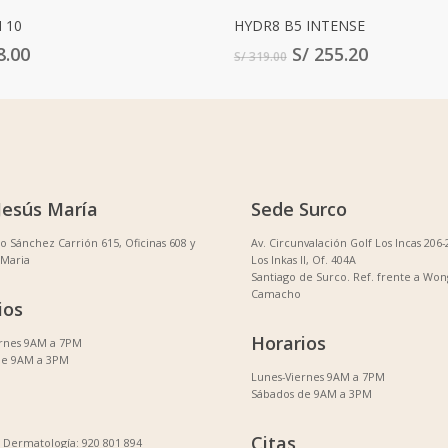
Añadir Al Carrito
Leer Más
 10
HYDR8 B5 INTENSE
El
El
8.00
S/
255.20
S/
319.00
precio
precio
original
actual
era:
es:
S/ 319.00.
S/ 255.20.
Jesús María
Sede Surco
no Sánchez Carrión 615, Oficinas 608 y
Av. Circunvalación Golf Los Incas 206-
 Maria
Los Inkas II, Of. 404A
Santiago de Surco. Ref. frente a Won
Camacho
ios
Horarios
ernes 9AM a 7PM
de 9AM a 3PM
Lunes-Viernes 9AM a 7PM
Sábados de 9AM a 3PM
Citas
Dermatología: 920 801 894