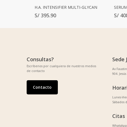
Añadir Al Carrito
H.A. INTENSIFIER MULTI-GLYCAN
SERUM
S/
395.90
S/
40
Consultas?
Sede 
Escríbenos por cualquiera de nuestros medios
Av Fausti
de contacto
904. Jesús
Horar
Contacto
Lunes-Vi
Sábados 
Citas
WhatsApp 