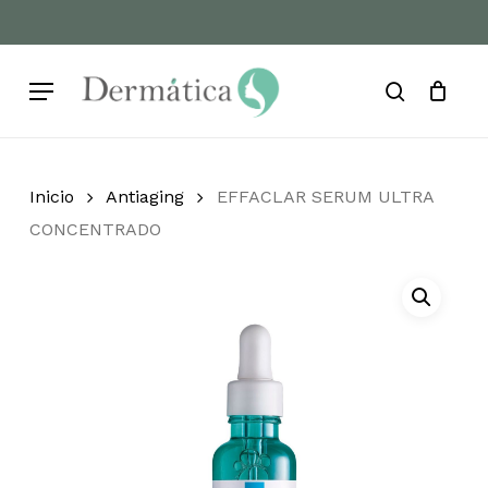
Skip
to
Cart
Close
Cart
main
Menu
content
search
Inicio
Antiaging
EFFACLAR SERUM ULTRA
CONCENTRADO