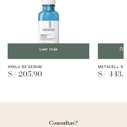
Leer más
A
HYALU B5 SERUM
METACELL RE
S/
205.90
S/
443.
Consultas?