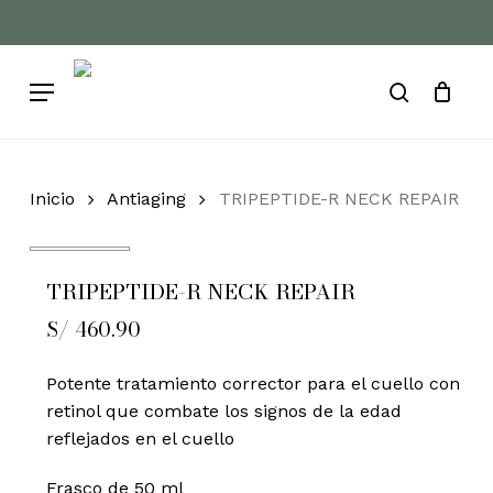
Skip
to
Cart
Close
Cart
main
Menu
content
search
Inicio
Antiaging
TRIPEPTIDE-R NECK REPAIR
TRIPEPTIDE-R NECK REPAIR
S/
460.90
Potente tratamiento corrector para el cuello con
retinol que combate los signos de la edad
reflejados en el cuello
Frasco de 50 ml