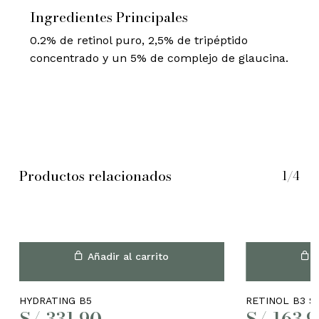
Ingredientes Principales
0.2% de retinol puro, 2,5% de tripéptido
concentrado y un 5% de complejo de glaucina.
Productos relacionados
1/4
Añadir al carrito
A
HYDRATING B5
RETINOL B3 S
S/
331.90
S/
163.9