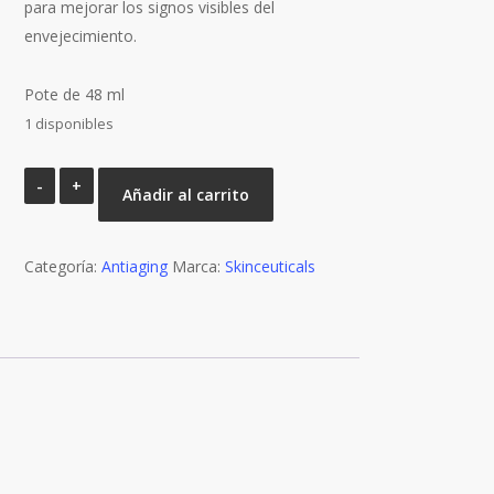
para mejorar los signos visibles del
envejecimiento.
Pote de 48 ml
1 disponibles
A.G.E.
Añadir al carrito
INTERRUPTER
ADVANCED
Categoría:
cantidad
Antiaging
Marca:
Skinceuticals