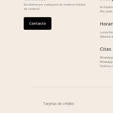
Escríbenos por cualquiera de nuestros medios
Av Fausti
de contacto
904. Jesús
Horar
Contacto
Lunes-Vi
Sábados 
Citas
WhatsApp 
Whastapp 
Teléfono 
Tarjetas de crédito