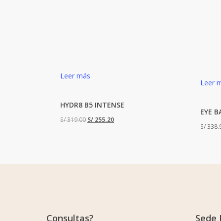
Leer más
Leer 
HYDR8 B5 INTENSE
EYE B
El
El
S/
319.00
S/
255.20
S/
338.
precio
precio
original
actual
era:
es:
S/ 319.00.
S/ 255.20.
Consultas?
Sede 