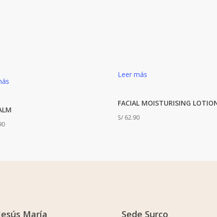
Leer más
más
FACIAL MOISTURISING LOTIO
ALM
S/
62.90
90
Jesús María
Sede Surco