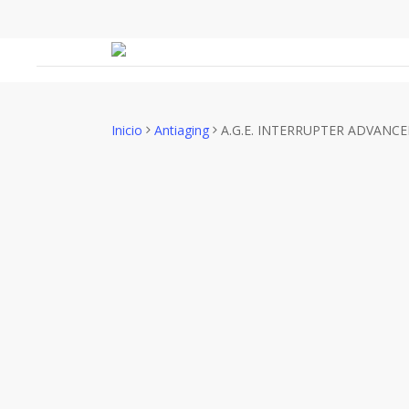
Skip
to
Cart
main
content
Inicio
Antiaging
A.G.E. INTERRUPTER ADVANC