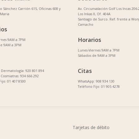
no Sánchez Carrión 615, Oficinas 608 y
Av. Circunvalación Golf Los Incas 206-
 Maria
Los Inkas II, Of. 404A
Santiago de Surco. Ref. frente a Won
Camacho
ios
Horarios
ernes 9AM a 7PM
de 9AM a 3PM
Lunes-Viernes 9AM a 7PM
Sábados de 9AM a 3PM
Citas
Dermatología: 920 801 894
Cosmiatras: 934 666 292
Fijo: 01 407 8500
WhatsApp: 908 934 130
Teléfono Fijo: 01 905 4278
Tarjetas de débito