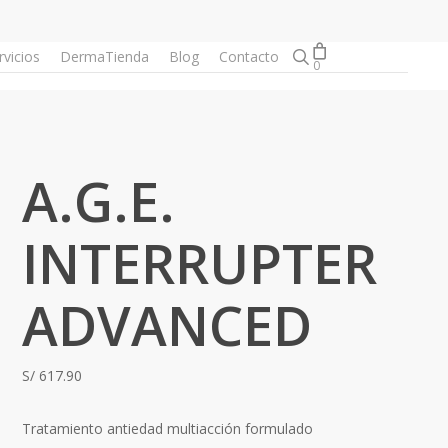
Close
search
rvicios
DermaTienda
Blog
Contacto
Cart
0
A.G.E.
INTERRUPTER
ADVANCED
S/
617.90
Tratamiento antiedad multiacción formulado