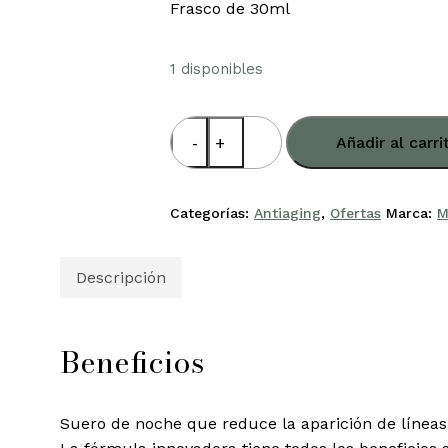
Frasco de 30ml
1 disponibles
CRYSTAL
Añadir al carri
RETINAL
6
cantidad
Categorías:
Antiaging
,
Ofertas
Marca:
M
Descripción
Beneficios
Suero de noche que reduce la aparición de líneas 