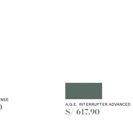
Añadir al carrito
ENSE
0
A.G.E. INTERRUPTER ADVANCED
S/
617.90