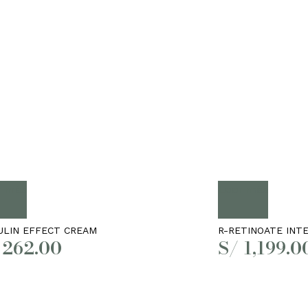
r más
Leer más
ULIN EFFECT CREAM
R-RETINOATE INT
262.00
S/
1,199.0