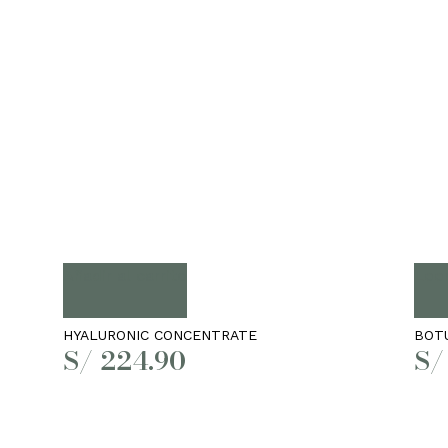
Añadir al carrito
Lee
HYALURONIC CONCENTRATE
BOT
S/
224.90
S/