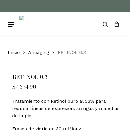
Skip
to
Cart
Close
Cart
main
Menu
content
search
Inicio
Antiaging
RETINOL 0.3
RETINOL 0.3
S/
374.90
Tratamiento con Retinol puro al 03% para
reducir líneas de expresión, arrugas y manchas
de la piel.
Frasco de vidrio de 30 ml/1onz