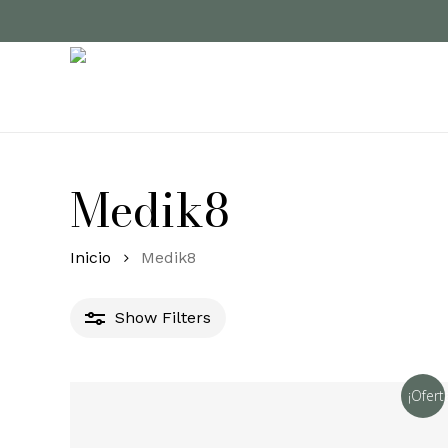
Skip
to
main
content
Medik8
Inicio
Medik8
Show
Filters
¡Ofert