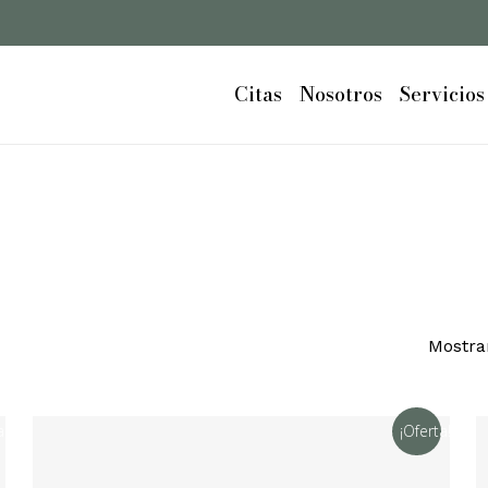
Cart
Close
Cart
Citas
Nosotros
Servicios
Mostra
a!
¡Oferta!