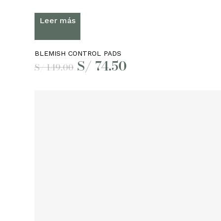
Leer más
BLEMISH CONTROL PADS
El
El
S/
74.50
S/
149.00
precio
precio
original
actual
era:
es:
S/ 149.00.
S/ 74.50.