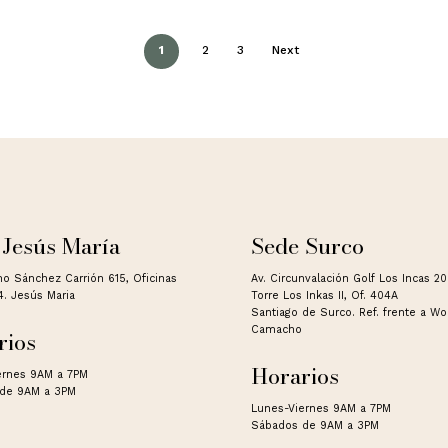
1
2
3
Next
 Jesús María
Sede Surco
no Sánchez Carrión 615, Oficinas
Av. Circunvalación Golf Los Incas 2
4. Jesús Maria
Torre Los Inkas II, Of. 404A
Santiago de Surco. Ref. frente a W
Camacho
rios
Horarios
ernes 9AM a 7PM
de 9AM a 3PM
Lunes-Viernes 9AM a 7PM
Sábados de 9AM a 3PM