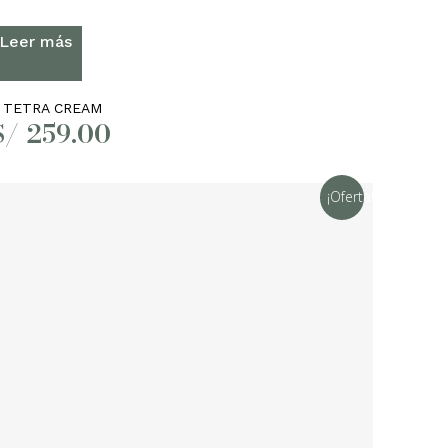
Leer más
 TETRA CREAM
S/
259.00
¡Oferta!