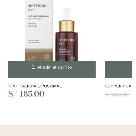
No hay productos en el
Añadir al carrito
carrito.
K VIT SERUM LIPOSOMAL
COPPER PCA P
E
S/
185.00
S/
369.00
Go to shop
p
o
e
S