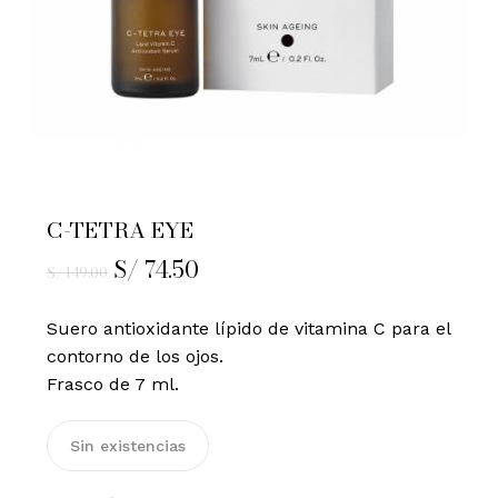
C-TETRA EYE
El
S/
74.50
El
S/
149.00
precio
precio
original
actual
Suero antioxidante lípido de vitamina C para el
era:
es:
contorno de los ojos.
S/ 149.00.
S/ 74.50.
Frasco de 7 ml.
Sin existencias