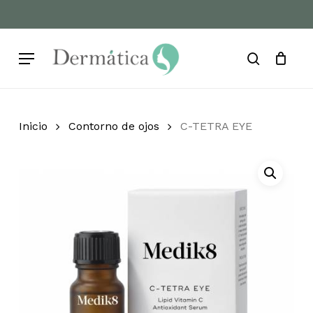
Skip
to
Cart
Close
Cart
main
Menu
content
search
Inicio
Contorno de ojos
C-TETRA EYE