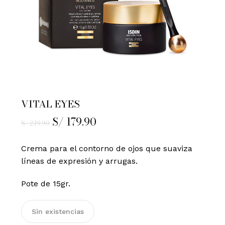
VITAL EYES
El
S/
179.90
El
S/
239.90
precio
precio
original
actual
Crema para el contorno de ojos que suaviza
era:
es:
líneas de expresión y arrugas.
S/ 239.90.
S/ 179.90.
Pote de 15gr.
Sin existencias