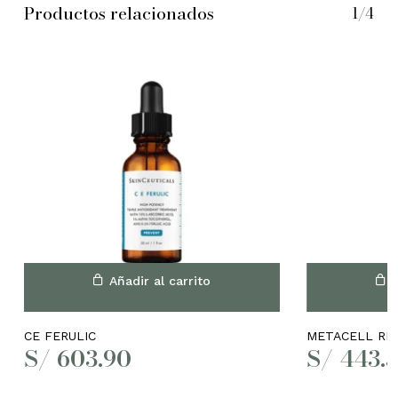
Productos relacionados
1/4
No hay productos en el
carrito.
Añadir al carrito
A
Go to shop
CE FERULIC
METACELL RE
S/
603.90
S/
443.