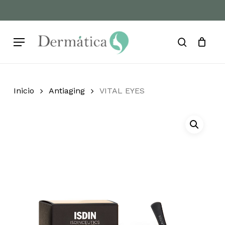
Skip
to
Cart
Close
Cart
main
Menu
content
search
Inicio
Antiaging
VITAL EYES