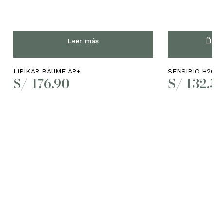
Leer más
A
LIPIKAR BAUME AP+
SENSIBIO H2O
S/
176.90
S/
132.5