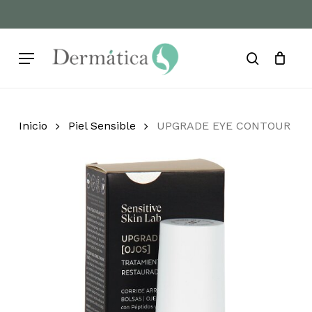
Skip
to
Cart
Close
Cart
main
Menu
content
search
Inicio
Piel Sensible
UPGRADE EYE CONTOUR