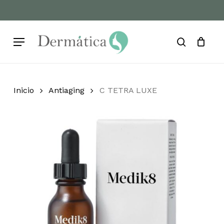
Skip
to
Cart
Close
Cart
main
Menu
content
search
Inicio
Antiaging
C TETRA LUXE