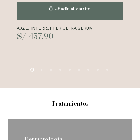
Añadir al carrito
A.G.E. INTERRUPTER ULTRA SERUM
UV
S/
457.90
SU
S
Tratamientos
Dermatología