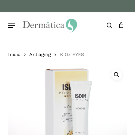
Skip
to
Cart
Close
Cart
main
Menu
content
search
Inicio
Antiaging
K Ox EYES