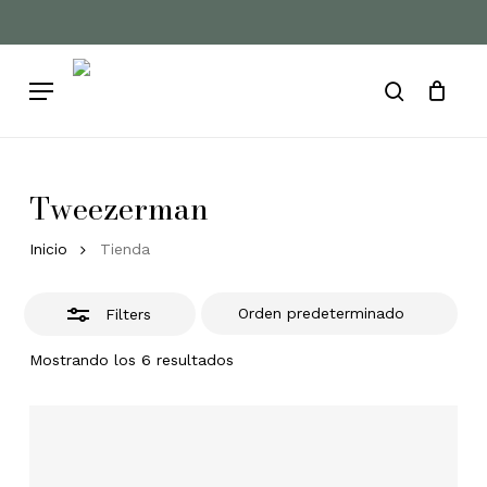
Skip
to
Cart
Close
Close
Cart
main
Filters
Menu
content
search
Tweezerman
Inicio
Tienda
Filters
Mostrando los 6 resultados