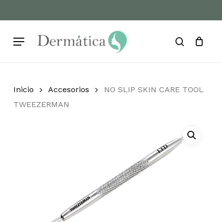
Skip
to
Cart
Close
Cart
main
Menu
content
search
Inicio
Accesorios
NO SLIP SKIN CARE TOOL
TWEEZERMAN