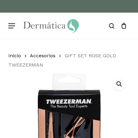
Skip
to
Cart
Close
Cart
main
Menu
content
search
Inicio
Accesorios
GIFT SET ROSE GOLD
TWEEZERMAN