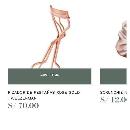
No hay productos en el
carrito.
Go to shop
Leer más
RIZADOR DE PESTAÑAS ROSE GOLD
SCRUNCHIE N
S/
12.0
TWEEZERMAN
S/
70.00