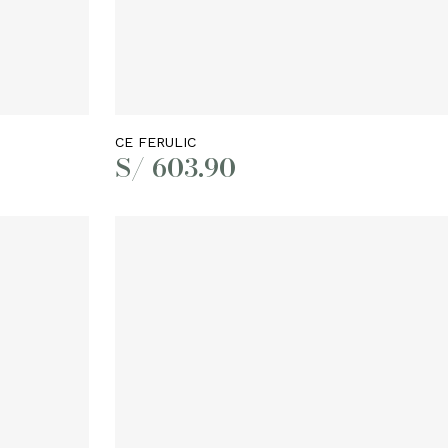
Añadir al carrito
CE FERULIC
S/
603.90