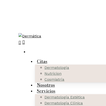
Skip
to
main
content
search
Menu
Citas
Dermatología
Nutricion
Cosmiatría
Nosotros
Servicios
Dermatología Estética
Dermatología Clínica