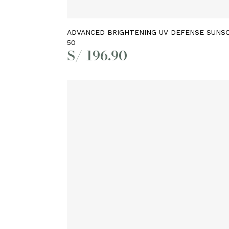
Añadir al carrito
ADVANCED BRIGHTENING UV DEFENSE SUNS
50
S/
196.90