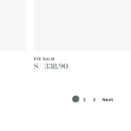
Leer más
EYE BALM
S/
338.90
1
2
3
Next