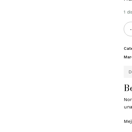
1 d
Cat
Mar
D
B
Nor
una
Mej