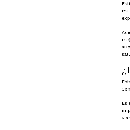
Est
mue
exp
Ace
mej
sup
sal
¿
Est
Sen
Es 
imp
y a