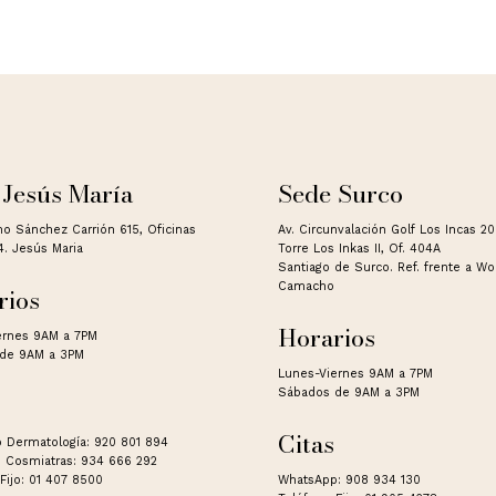
 Jesús María
Sede Surco
no Sánchez Carrión 615, Oficinas
Av. Circunvalación Golf Los Incas 2
4. Jesús Maria
Torre Los Inkas II, Of. 404A
Santiago de Surco. Ref. frente a W
Camacho
rios
Horarios
ernes 9AM a 7PM
de 9AM a 3PM
Lunes-Viernes 9AM a 7PM
Sábados de 9AM a 3PM
Citas
 Dermatología: 920 801 894
 Cosmiatras: 934 666 292
Fijo: 01 407 8500
WhatsApp: 908 934 130