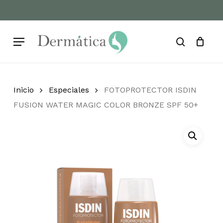
Skip
to
Cart
Close
Cart
main
Menu
content
search
Inicio
Especiales
FOTOPROTECTOR ISDIN
FUSION WATER MAGIC COLOR BRONZE SPF 50+