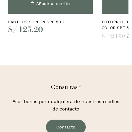
Añadir al carrito
PROTEOS SCREEN SPF 50 +
FOTOPROTECT
S/
125.20
COLOR SPF 50
E
S
S/
124.90
p
o
e
S
Consultas?
Escríbenos por cualquiera de nuestros medios
de contacto
Contacto