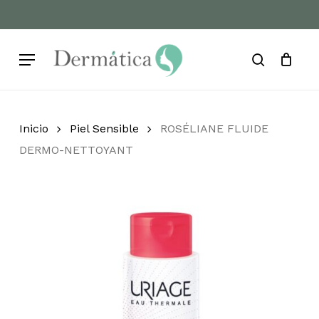
Skip
to
Cart
Close
Cart
main
Menu
content
search
Inicio
Piel Sensible
ROSÉLIANE FLUIDE
DERMO-NETTOYANT