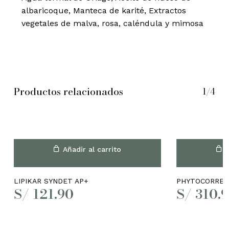
albaricoque, Manteca de karité, Extractos
vegetales de malva, rosa, caléndula y mimosa
Productos relacionados
1/4
Añadir al carrito
A
LIPIKAR SYNDET AP+
PHYTOCORREC
S/
121.90
S/
310.