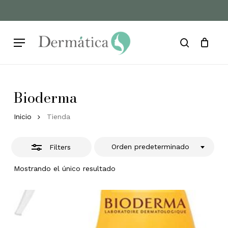
Skip
to
Cart
Close
Close
Cart
main
Filters
Menu
content
search
Bioderma
Inicio
Tienda
Orden predeterminado
Filters
Mostrando el único resultado