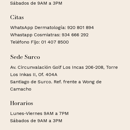
No hay productos en el
Sábados de 9AM a 3PM
carrito.
Citas
WhatsApp Dermatología: 920 801 894
Go to shop
Whastapp Cosmiatras: 934 666 292
Teléfono Fijo: 01 407 8500
Sede Surco
Av. Circunvalación Golf Los Incas 206-208, Torre
Los Inkas II, Of. 404A
Santiago de Surco. Ref. frente a Wong de
Camacho
Horarios
Lunes-Viernes 9AM a 7PM
Sábados de 9AM a 3PM