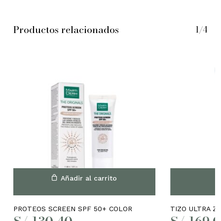
No hay productos en el
Productos relacionados
1/4
carrito.
Go to shop
Añadir al carrito
PROTEOS SCREEN SPF 50+ COLOR
TIZO ULTRA Z