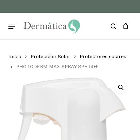
Skip
to
Cart
Close
Cart
main
Menu
content
search
Inicio
Protección Solar
Protectores solares
PHOTODERM MAX SPRAY SPF 50+