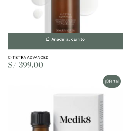
No hay productos en el
carrito.
Añadir al carrito
Go to shop
C-TETRA ADVANCED
S/
399.00
¡Oferta!