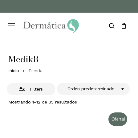
Skip
to
Cart
Close
Close
Cart
main
Filters
Menu
content
search
Medik8
Inicio
Tienda
Orden predeterminado
Filters
Mostrando 1–12 de 35 resultados
¡Oferta!