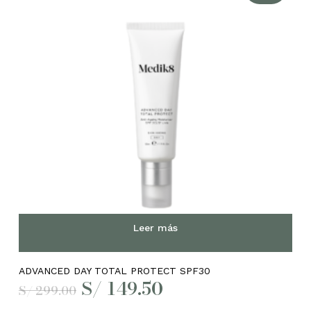
Leer más
ADVANCED DAY TOTAL PROTECT SPF30
El
El
S/
149.50
S/
299.00
precio
precio