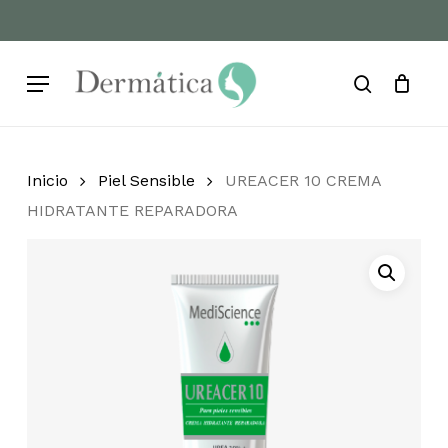
Skip
to
Cart
Close
Cart
main
Menu
content
search
Inicio
Piel Sensible
UREACER 10 CREMA
HIDRATANTE REPARADORA