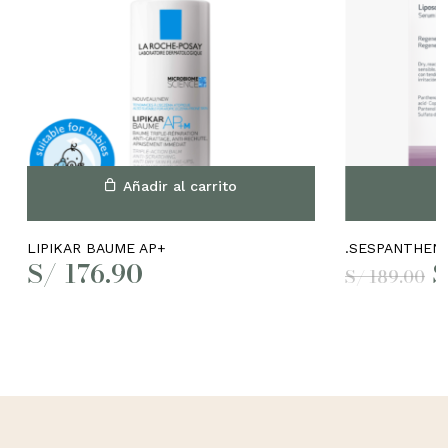
Añadir al carrito
No hay productos en el
carrito.
LIPIKAR BAUME AP+
.SESPANTHEN
E
S/
176.90
S
S/
189.00
p
o
Go to shop
e
S