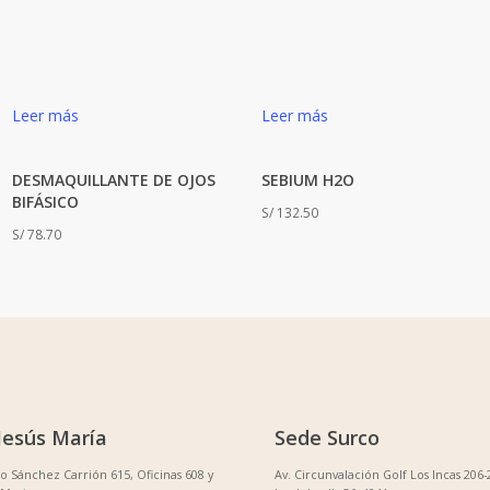
Leer más
Leer más
DESMAQUILLANTE DE OJOS
SEBIUM H2O
BIFÁSICO
S/
132.50
S/
78.70
Jesús María
Sede Surco
no Sánchez Carrión 615, Oficinas 608 y
Av. Circunvalación Golf Los Incas 206-