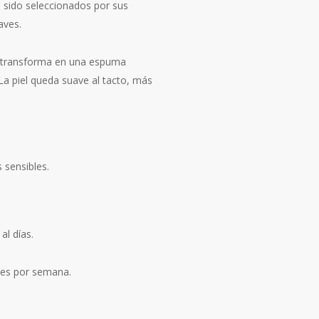
an sido seleccionados por sus
aves.
e transforma en una espuma
 La piel queda suave al tacto, más
 sensibles.
al días.
eces por semana.