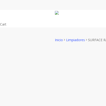
Skip
to
main
content
Close
Cart
Cart
Inicio
Limpiadores
SURFACE R