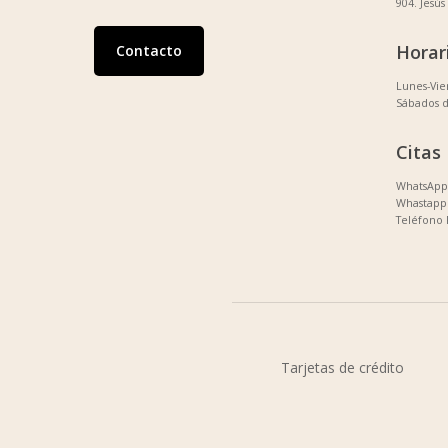
904. Jesús
Horar
Contacto
Lunes-Vi
Sábados 
Citas
WhatsApp 
Whastapp 
Teléfono 
Tarjetas de crédito