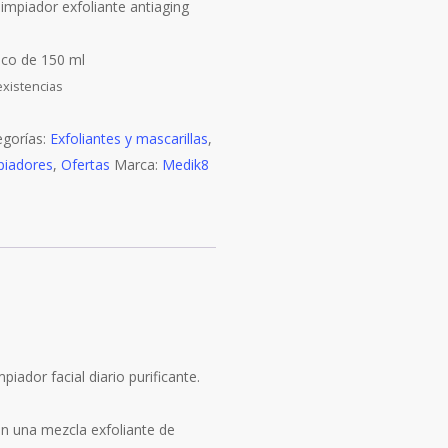
limpiador exfoliante antiaging
sco de 150 ml
existencias
egorías:
Exfoliantes y mascarillas
,
piadores
,
Ofertas
Marca:
Medik8
piador facial diario purificante.
n una mezcla exfoliante de