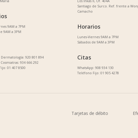
 Maria
Los Inkas II, Of. 404A
Santiago de Surco. Ref. frente a Won
Camacho
ios
Horarios
ernes 9AM a 7PM
de 9AM a 3PM
Lunes-Viernes 9AM a 7PM
Sábados de 9AM a 3PM
Citas
Dermatología: 920 801 894
Cosmiatras: 934 666 292
Fijo: 01 407 8500
WhatsApp: 908 934 130
Teléfono Fijo: 01 905 4278
Tarjetas de débito
Ef