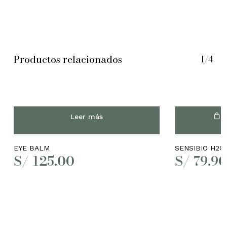
Productos relacionados
1/4
Leer más
A
EYE BALM
SENSIBIO H2O
S/
125.00
S/
79.9