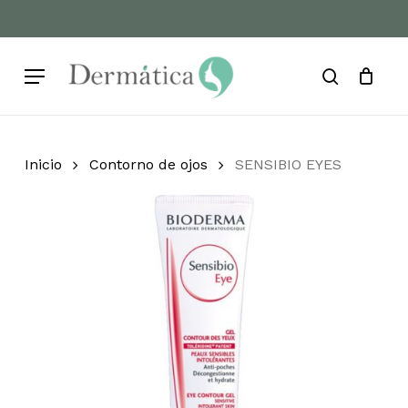
Skip
to
Cart
Close
Cart
main
Menu
content
search
Inicio
Contorno de ojos
SENSIBIO EYES