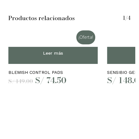
Productos relacionados
1/4
¡Oferta!
Leer más
BLEMISH CONTROL PADS
SENSIBIO GE
El
El
S/
74.50
S/
148.
S/
149.00
precio
precio
original
actual
era:
es:
S/ 149.00.
S/ 74.50.