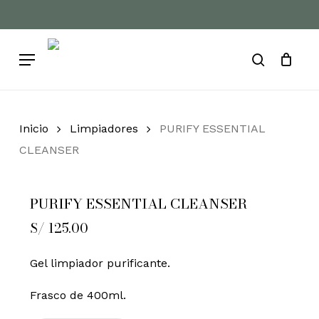
Skip
to
Cart
Close
Cart
main
Menu
content
search
Inicio
Limpiadores
PURIFY ESSENTIAL
CLEANSER
PURIFY ESSENTIAL CLEANSER
S/
125.00
Gel limpiador purificante.
Frasco de 400ml.