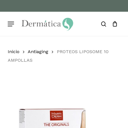
Skip
to
Cart
Close
Cart
main
Menu
content
search
Inicio
Antiaging
PROTEOS LIPOSOME 10
AMPOLLAS