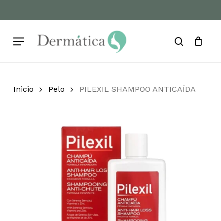
Skip
to
Cart
Close
Cart
main
Menu
content
search
Inicio
Pelo
PILEXIL SHAMPOO ANTICAÍDA