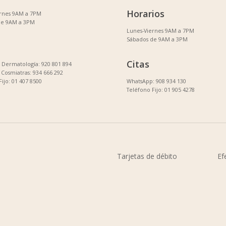
Horarios
ernes 9AM a 7PM
de 9AM a 3PM
Lunes-Viernes 9AM a 7PM
Sábados de 9AM a 3PM
Citas
Dermatología: 920 801 894
Cosmiatras: 934 666 292
Fijo: 01 407 8500
WhatsApp: 908 934 130
Teléfono Fijo: 01 905 4278
Tarjetas de débito
Ef