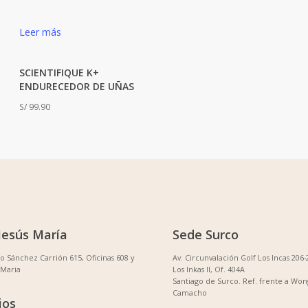
Leer más
SCIENTIFIQUE K+
ENDURECEDOR DE UÑAS
S/
99.90
Jesús María
Sede Surco
no Sánchez Carrión 615, Oficinas 608 y
Av. Circunvalación Golf Los Incas 206-
 Maria
Los Inkas II, Of. 404A
Santiago de Surco. Ref. frente a Won
Camacho
ios