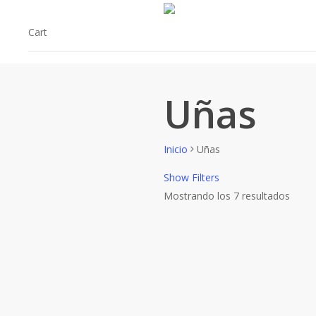
Skip
to
Cart
main
content
Uñas
Inicio
Uñas
Show
Filters
Mostrando los 7 resultados
Close
Filter
Filtrar por Marcas
Mavala