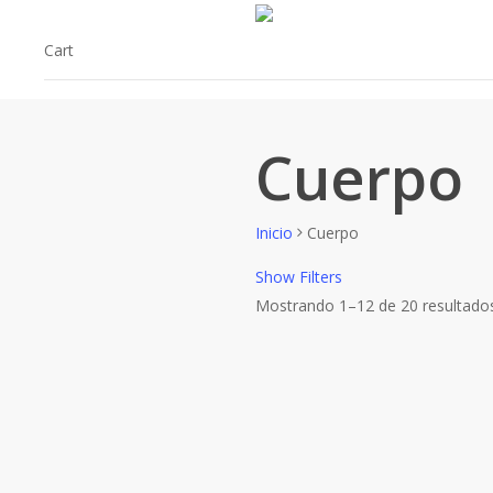
Skip
to
Cart
main
content
Cuerpo
Inicio
Cuerpo
Show
Filters
Mostrando 1–12 de 20 resultado
Filtrar por Marcas
Bioderma