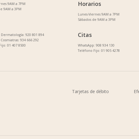
Horarios
ernes 9AM a 7PM
de 9AM a 3PM
Lunes-Viernes 9AM a 7PM
Sábados de 9AM a 3PM
Citas
Dermatología: 920 801 894
Cosmiatras: 934 666 292
Fijo: 01 407 8500
WhatsApp: 908 934 130
Teléfono Fijo: 01 905 4278
Tarjetas de débito
Ef