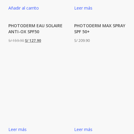
Añadir al carrito
Leer más
PHOTODERM EAU SOLAIRE
PHOTODERM MAX SPRAY
s
ANTI-OX SPF50
SPF 50+
El
El
S/
159.90
S/
127.90
S/
209.90
precio
precio
original
actual
era:
es:
S/ 159.90.
S/ 127.90.
Leer más
Leer más