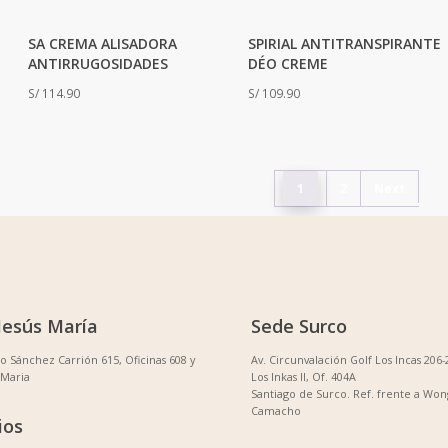
SA CREMA ALISADORA
SPIRIAL ANTITRANSPIRANTE
ANTIRRUGOSIDADES
DÉO CREME
S/
114.90
S/
109.90
1
2
Next
Jesús María
Sede Surco
no Sánchez Carrión 615, Oficinas 608 y
Av. Circunvalación Golf Los Incas 206-
 Maria
Los Inkas II, Of. 404A
Santiago de Surco. Ref. frente a Won
Camacho
ios