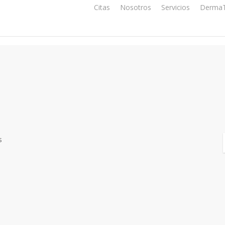
Citas
Nosotros
Servicios
DermaT
s
Close
Filters