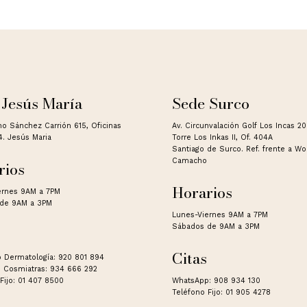
 Jesús María
Sede Surco
no Sánchez Carrión 615, Oficinas
Av. Circunvalación Golf Los Incas 2
4. Jesús Maria
Torre Los Inkas II, Of. 404A
Santiago de Surco. Ref. frente a W
Camacho
rios
Horarios
ernes 9AM a 7PM
de 9AM a 3PM
Lunes-Viernes 9AM a 7PM
Sábados de 9AM a 3PM
Citas
 Dermatología: 920 801 894
 Cosmiatras: 934 666 292
Fijo: 01 407 8500
WhatsApp: 908 934 130
Teléfono Fijo: 01 905 4278