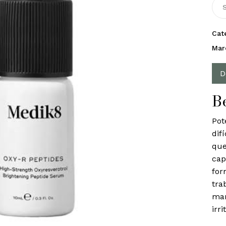
S
Cat
Mar
D
B
Pot
dif
que
cap
for
tra
man
irri