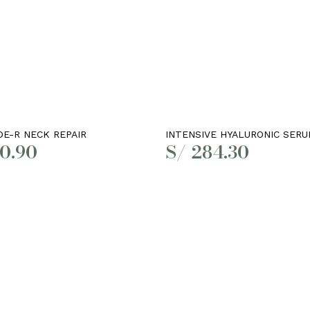
Leer más
Leer más
DE-R NECK REPAIR
INTENSIVE HYALURONIC SER
0.90
S/
284.30