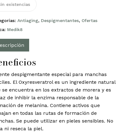
in existencias
egorías:
Antiaging
,
Despigmentantes
,
Ofertas
ca:
Medik8
escripción
eneficios
ente despigmentante especial para manchas
íciles. El Oxyresveratrol es un ingrediente natural
 se encuentra en los extractos de morera y es
az de inhibir la enzima responsable de la
mación de melanina. Contiene activos que
bajan en todas las rutas de formación de
chas. Se puede utilizar en pieles sensibles. No
ta ni reseca la piel.