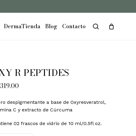
Close
Cart
DermaTienda
Blog
Contacto
search
XY R PEPTIDES
319.00
ro despigmentante a base de Oxyresveratrol,
amina C y extracto de Cúrcuma
tiene 02 frascos de vidrio de 10 ml/0.5fl oz.