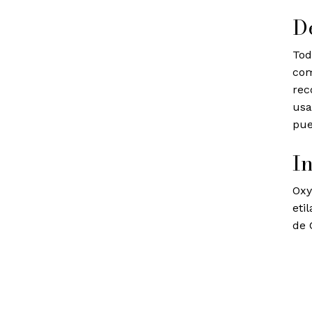
D
Tod
com
rec
usa
pue
I
Oxy
eti
de