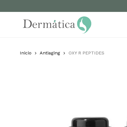
Skip
to
main
content
Inicio
Antiaging
OXY R PEPTIDES