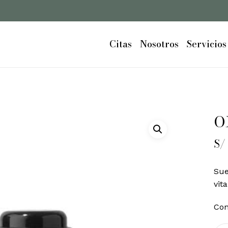
Cart
Citas
Nosotros
Servicios
O
S/
Sue
vit
Con