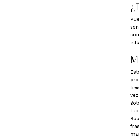
¿
Pue
sen
com
inf
M
Est
pro
fre
vez
got
Lue
Rep
fra
man