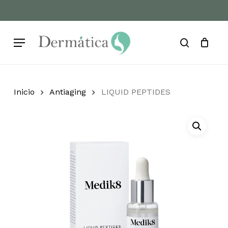
Skip
to
Cart
Close
Cart
main
Menu
content
search
Inicio
Antiaging
LIQUID PEPTIDES