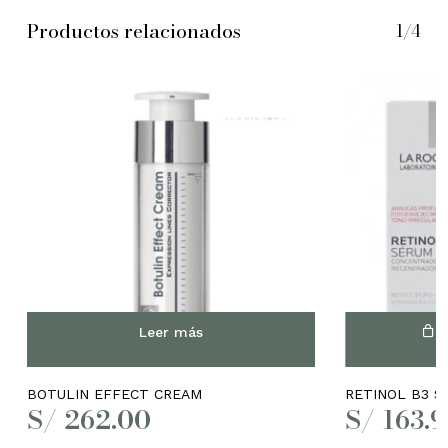
Productos relacionados
1/4
No hay productos en el
carrito.
Go to shop
Leer más
A
BOTULIN EFFECT CREAM
RETINOL B3 S
S/
262.00
S/
163.9