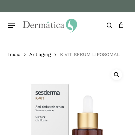
Skip
to
Cart
Close
Cart
main
Menu
content
search
Inicio
Antiaging
K VIT SERUM LIPOSOMAL