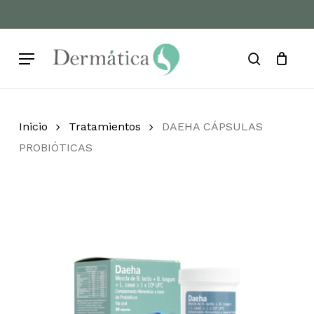
Skip
to
Cart
Close
Cart
main
Menu
content
search
Inicio
Tratamientos
DAEHA CÁPSULAS
PROBIÓTICAS