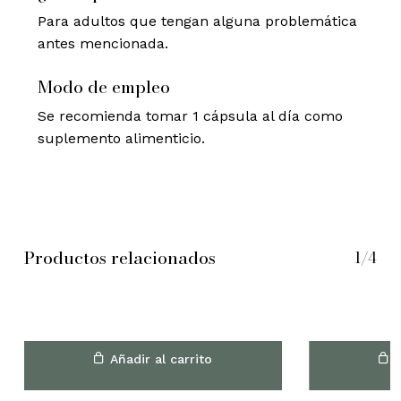
Para adultos que tengan alguna problemática
antes mencionada.
Modo de empleo
Se recomienda tomar 1 cápsula al día como
suplemento alimenticio.
Productos relacionados
1/4
Añadir al carrito
A